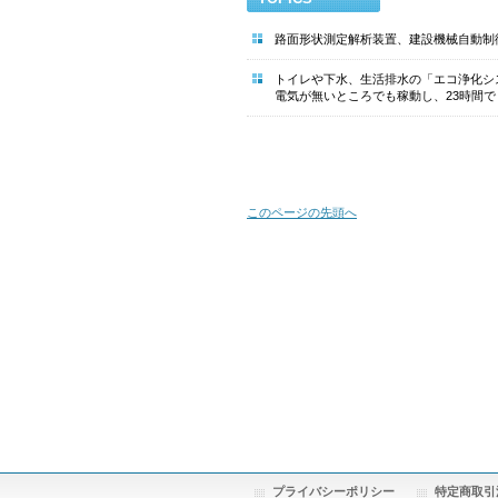
路面形状測定解析装置、建設機械自動制
トイレや下水、生活排水の「エコ浄化シ
電気が無いところでも稼動し、23時間
このページの先頭へ
プライバシーポリシー
特定商取引